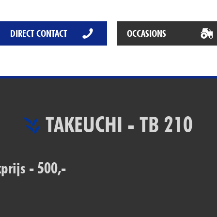
Het Rapide succes
Het digitale tijdperk
DIRECT CONTACT
OCCASIONS
De toekomst
TAKEUCHI - TB 210
rijs - 500,-