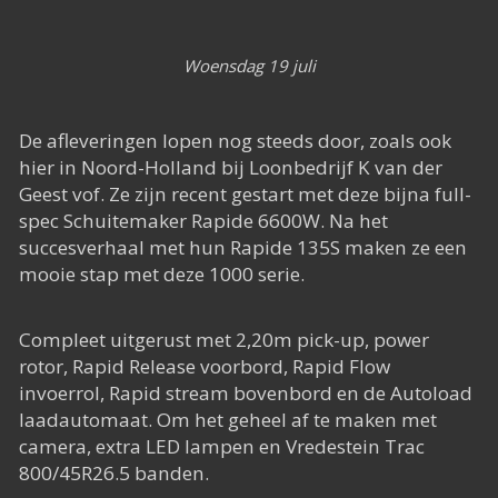
Het Rapide succes
Het digitale tijdperk
Woensdag 19 juli
De toekomst
De afleveringen lopen nog steeds door, zoals ook
hier in Noord-Holland bij Loonbedrijf K van der
Geest vof. Ze zijn recent gestart met deze bijna full-
spec Schuitemaker Rapide 6600W. Na het
succesverhaal met hun Rapide 135S maken ze een
mooie stap met deze 1000 serie.
Compleet uitgerust met 2,20m pick-up, power
rotor, Rapid Release voorbord, Rapid Flow
invoerrol, Rapid stream bovenbord en de Autoload
laadautomaat. Om het geheel af te maken met
camera, extra LED lampen en Vredestein Trac
800/45R26.5 banden.