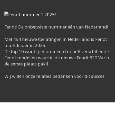
Het Rapide succes
Het digitale tijdperk
De toekomst
Fendt! De onbetwiste nummer één van Nederland!
Met 494 nieuwe toelatingen in Nederland is Fendt
marktleider in 2025.
De top 10 wordt gedomineerd door 6 verschillende
Fendt modellen waarbij de nieuwe Fendt 620 Vario
de eerste plaats pakt!
Wij willen onze relaties bedanken voor dit succes.