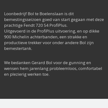
Het Rapide succes
Het digitale tijdperk
Loonbedrijf Bol te Boelenslaan is dit
bemestingsseizoen goed van start gegaan met deze
De toekomst
prachtige Fendt 720 S4 ProfiPlus.
Uitgevoerd in de ProfiPlus uitvoering, en op dikke
900 Michelin achterbanden, een strakke en
productieve trekker voor onder andere Bol zijn
bemestertank.
We bedanken Gerard Bol voor de gunning en
wensen hem jarenlang probleemloos, comfortabel
en plezierig werken toe.