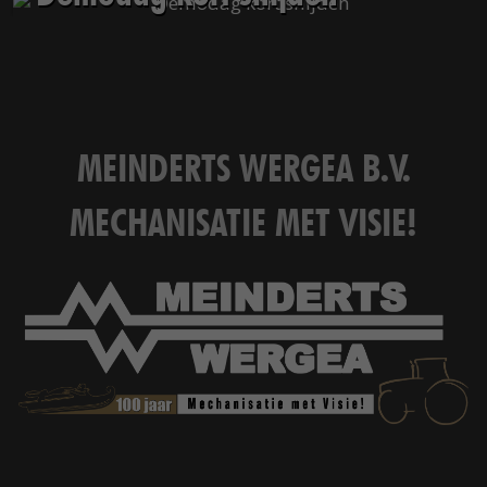
Het Rapide succes
Het digitale tijdperk
De toekomst
MEINDERTS WERGEA B.V.
MECHANISATIE MET VISIE!