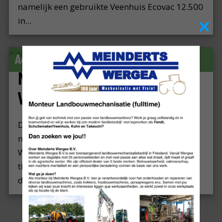
namelijk een gebruikte Veenhuis Ecovac 12.500
×
in...
Actueel
NIEUWBOUW MEINDERTS
WERGEA B.V.
De eerste contouren worden zichtbaar van de
nieuwbouw van onze locatie aan de
Wartensterdyk! In totaal wordt er de komende
tijd gewerkt aan een uitbreiding van 2000 m2
die in de ee...